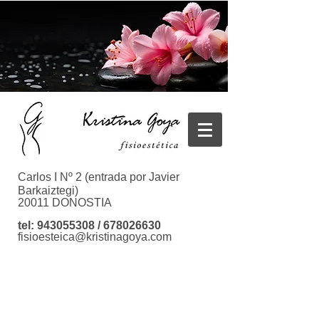
Carlos I Nº 2
(entrada por Javier
Barkaiztegi)
20011 DONOSTIA
tel:
943055308
/
678026630
fisioesteica@kristinagoya.com